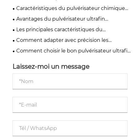
Grains.
Caractéristiques du pulvérisateur chimique
ultrafin.
Avantages du pulvérisateur ultrafin
pharmaceutique.
Les principales caractéristiques du
pulvérisateur Feed Ultrafine.
Comment adapter avec précision les
concasseurs ultrafins à votre ligne de
Comment choisir le bon pulvérisateur ultrafin
production ?
pour votre production industrielle ? Lignes
directrices fondamentales pour les achats
Laissez-moi un message
transfrontaliers